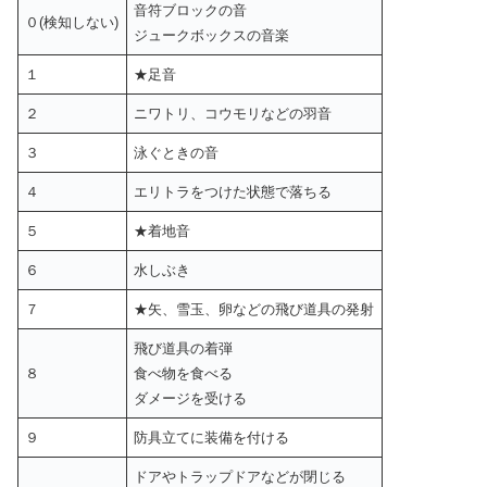
音符ブロックの音
０(検知しない)
ジュークボックスの音楽
１
★足音
２
ニワトリ、コウモリなどの羽音
３
泳ぐときの音
４
エリトラをつけた状態で落ちる
５
★着地音
６
水しぶき
７
★矢、雪玉、卵などの飛び道具の発射
飛び道具の着弾
８
食べ物を食べる
ダメージを受ける
９
防具立てに装備を付ける
ドアやトラップドアなどが閉じる