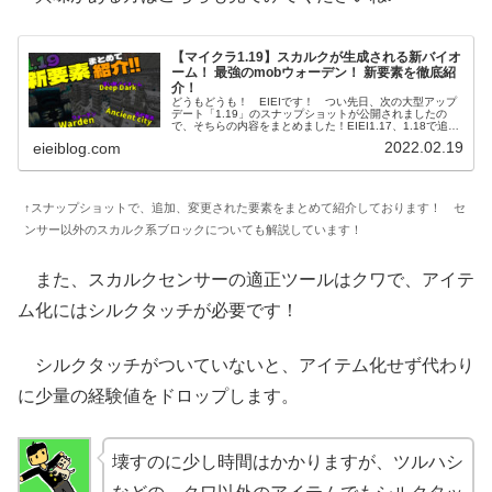
【マイクラ1.19】スカルクが生成される新バイオ
ーム！ 最強のmobウォーデン！ 新要素を徹底紹
介！
どうもどうも！ EIEIです！ つい先日、次の大型アップ
デート「1.19」のスナップショットが公開されましたの
で、そちらの内容をまとめました！EIEI1.17、1.18で追加
が見送られた、スカルク系のブロックだったり、とても強
2022.02.19
eieiblog.com
いモンスターの...
↑スナップショットで、追加、変更された要素をまとめて紹介しております！ セ
ンサー以外のスカルク系ブロックについても解説しています！
また、スカルクセンサーの適正ツールはクワで、アイテ
ム化にはシルクタッチが必要です！
シルクタッチがついていないと、アイテム化せず代わり
に少量の経験値をドロップします。
壊すのに少し時間はかかりますが、ツルハシ