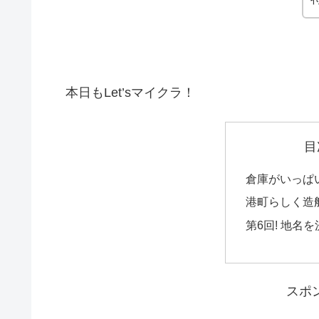
本日もLet’sマイクラ！
目
倉庫がいっぱ
港町らしく造
第6回! 地名
スポ