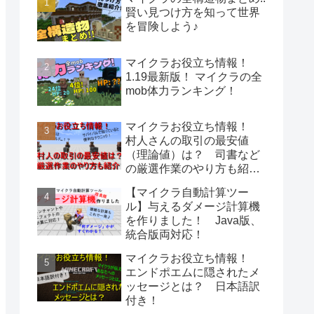
賢い見つけ方を知って世界
を冒険しよう♪
マイクラお役立ち情報！
1.19最新版！ マイクラの全
mob体力ランキング！
マイクラお役立ち情報！
村人さんの取引の最安値
（理論値）は？ 司書など
の厳選作業のやり方も紹
介！
【マイクラ自動計算ツー
ル】与えるダメージ計算機
を作りました！ Java版、
統合版両対応！
マイクラお役立ち情報！
エンドポエムに隠されたメ
ッセージとは？ 日本語訳
付き！