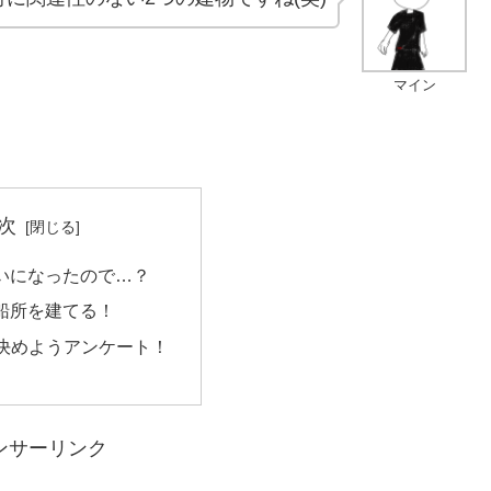
マイン
次
いになったので…？
船所を建てる！
を決めようアンケート！
ンサーリンク