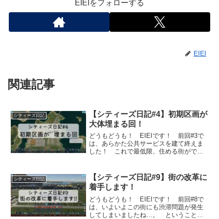
EIEIをフォローする
EIEI
関連記事
【シティーズ日記#4】初期区画が
シティーズ日記
大体埋まる回！
どうもどうも！ EIEIです！ 前回#3で
は、あらかた公共サービスを建て終えま
した！ これで最低限、住める街ができ
たのか...
【シティーズ日記#9】街の改革に
シティーズ日記
着手します！
どうもどうも！ EIEIです！ 前回#8で
は、いよいよこの街にも渋滞問題が発生
してしまいましたね…。 ということ