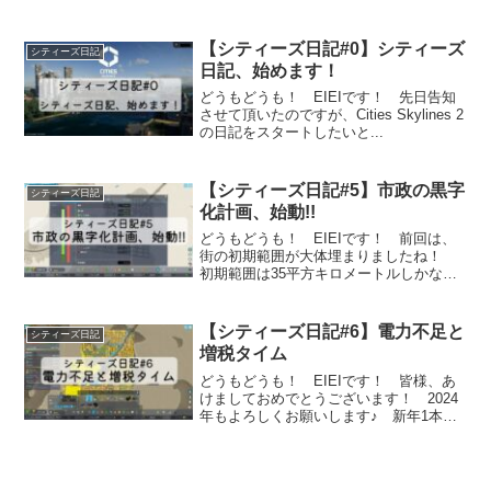
で、今回...
【シティーズ日記#0】シティーズ
シティーズ日記
日記、始めます！
どうもどうも！ EIEIです！ 先日告知
させて頂いたのですが、Cities Skylines 2
の日記をスタートしたいと...
【シティーズ日記#5】市政の黒字
シティーズ日記
化計画、始動!!
どうもどうも！ EIEIです！ 前回は、
街の初期範囲が大体埋まりましたね！
初期範囲は35平方キロメートルしかない
ので、...
【シティーズ日記#6】電力不足と
シティーズ日記
増税タイム
どうもどうも！ EIEIです！ 皆様、あ
けましておめでとうございます！ 2024
年もよろしくお願いします♪ 新年1本目
の...