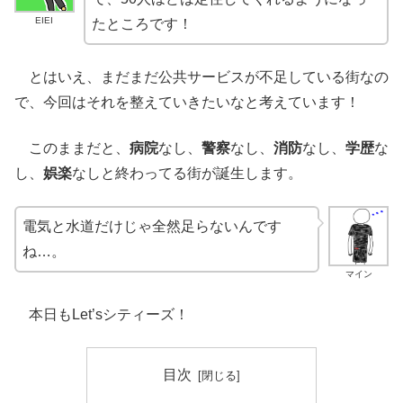
EIEI
たところです！
とはいえ、まだまだ公共サービスが不足している街なの
で、今回はそれを整えていきたいなと考えています！
このままだと、
病院
なし、
警察
なし、
消防
なし、
学歴
な
し、
娯楽
なしと終わってる街が誕生します。
電気と水道だけじゃ全然足らないんです
ね…。
マイン
本日もLet’sシティーズ！
目次