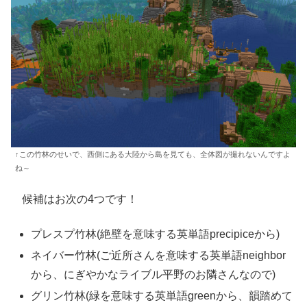
↑この竹林のせいで、西側にある大陸から島を見ても、全体図が撮れないんですよ
ね～
候補はお次の4つです！
プレスプ竹林(絶壁を意味する英単語precipiceから)
ネイバー竹林(ご近所さんを意味する英単語neighbor
から、にぎやかなライブル平野のお隣さんなので)
グリン竹林(緑を意味する英単語greenから、韻踏めて