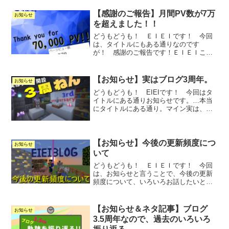
【感謝のご報告】月間PV数が7万
お知らせ
を超えました！！
どうもどうも！ ＥＩＥＩです！ 今回
は、タイトルにもある通りなのです
が！ 感謝のご報告です！ＥＩＥＩここ
最近、こういう報...
【お知らせ】実はブログ3周年。
お知らせ
どうもどうも！ EIEIです！ 今回はタ
イトルにある通りお知らせです。…本当
にタイトルにある通り。マイン実は、こ
のブログ...
【お知らせ】今後の更新頻度につ
お知らせ
いて
どうもどうも！ ＥＩＥＩです！ 今回
は、お知らせと言うことで、今後の更新
頻度について、いろいろお話したいと思
います。ＥＩ...
【お知らせ＆ネタ記事】ブログ
お知らせ
3.5周年なので、過去のいろいろ