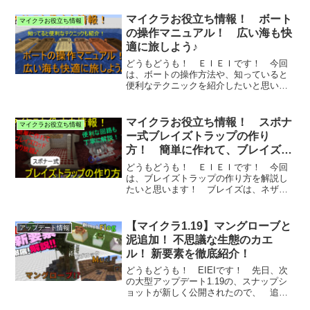
マイクラお役立ち情報！ ボート
マイクラお役立ち情報
の操作マニュアル！ 広い海も快
適に旅しよう♪
どうもどうも！ ＥＩＥＩです！ 今回
は、ボートの操作方法や、知っていると
便利なテクニックを紹介したいと思いま
す！ＥＩＥＩ...
マイクラお役立ち情報！ スポナ
マイクラお役立ち情報
ー式ブレイズトラップの作り
方！ 簡単に作れて、ブレイズロ
ッド取り放題です！
どうもどうも！ ＥＩＥＩです！ 今回
は、ブレイズトラップの作り方を解説し
たいと思います！ ブレイズは、ネザー
にスポーンす...
【マイクラ1.19】マングローブと
アップデート情報
泥追加！ 不思議な生態のカエ
ル！ 新要素を徹底紹介！
どうもどうも！ EIEIです！ 先日、次
の大型アップデート1.19の、スナップシ
ョットが新しく公開されたので、 追加
され...