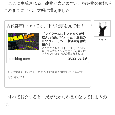
ここに生成される、建物と言いますか、構造物の種類が
これまでに比べ、大幅に増えました！
古代都市については、下の記事を見てね！
【マイクラ1.19】スカルクが生
成される新バイオーム！ 最強の
マイン
mobウォーデン！ 新要素を徹底
紹介！
どうもどうも！ EIEIです！ つい先
日、次の大型アップデート「1.19」の
スナップショットが公開されましたの
で、そちらの内容をまとめました！
2022.02.19
eieiblog.com
EIEI1.17、1.18で追加が見送られた、
スカルク系のブロックだったり、とて
も強いモンスターの...
↑古代都市だけでなく、さまざまな要素を解説しているので、
ぜひ見てね！
すべて紹介すると、尺がなかなか長くなってしまうの
で、