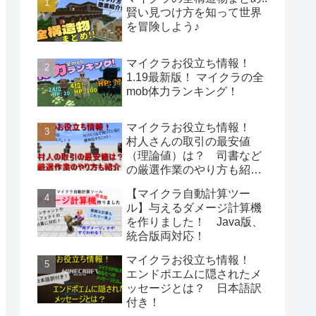
賢い見つけ方を知って世界
を冒険しよう♪
マイクラお役立ち情報！
1.19最新版！ マイクラの全
mob体力ランキング！
マイクラお役立ち情報！
村人さんの取引の最安値
（理論値）は？ 司書など
の厳選作業のやり方も紹
介！
【マイクラ自動計算ツー
ル】与えるダメージ計算機
を作りました！ Java版、
統合版両対応！
マイクラお役立ち情報！
エンドポエムに隠されたメ
ッセージとは？ 日本語訳
付き！