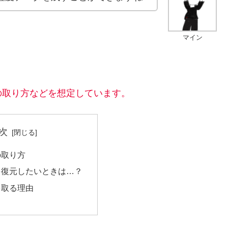
マイン
の取り方などを想定しています。
次
の取り方
を復元したいときは…？
を取る理由