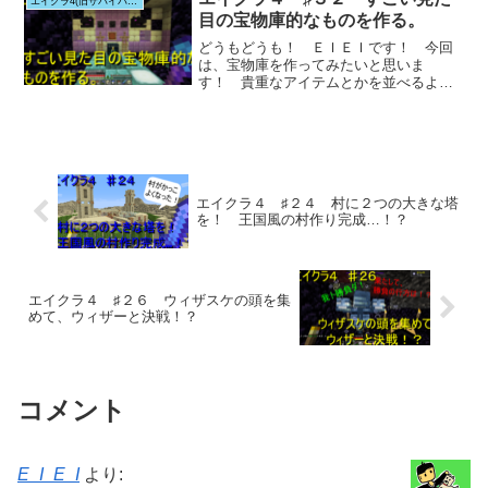
エイクラ4(旧サバイバルシリーズ)
目の宝物庫的なものを作る。
どうもどうも！ ＥＩＥＩです！ 今回
は、宝物庫を作ってみたいと思いま
す！ 貴重なアイテムとかを並べるよう
な感じです。ＥＩ...
エイクラ４ ♯２４ 村に２つの大きな塔
を！ 王国風の村作り完成…！？
エイクラ４ ♯２６ ウィザスケの頭を集
めて、ウィザーと決戦！？
コメント
E_I_E_I
より: