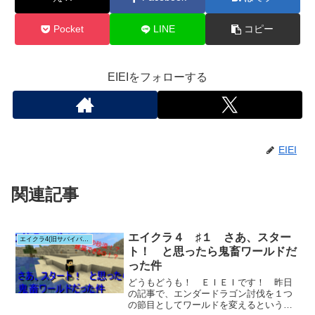
Pocket
LINE
コピー
EIEIをフォローする
EIEI
関連記事
エイクラ４ ♯１ さあ、スター
エイクラ4(旧サバイバルシリーズ)
ト！ と思ったら鬼畜ワールドだ
った件
どうもどうも！ ＥＩＥＩです！ 昨日
の記事で、エンダードラゴン討伐を１つ
の節目としてワールドを変えるというお