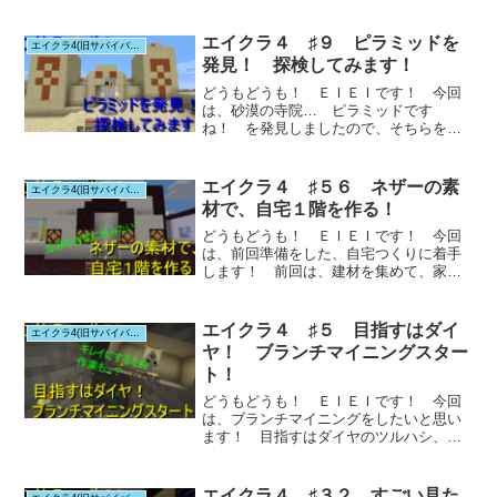
話をしたと思...
エイクラ４ ♯９ ピラミッドを
エイクラ4(旧サバイバルシリーズ)
発見！ 探検してみます！
どうもどうも！ ＥＩＥＩです！ 今回
は、砂漠の寺院… ピラミッドです
ね！ を発見しましたので、そちらを探
検してみたいと思...
エイクラ４ ♯５６ ネザーの素
エイクラ4(旧サバイバルシリーズ)
材で、自宅１階を作る！
どうもどうも！ ＥＩＥＩです！ 今回
は、前回準備をした、自宅つくりに着手
します！ 前回は、建材を集めて、家の
広さを決めて...
エイクラ４ ♯５ 目指すはダイ
エイクラ4(旧サバイバルシリーズ)
ヤ！ ブランチマイニングスター
ト！
どうもどうも！ ＥＩＥＩです！ 今回
は、ブランチマイニングをしたいと思い
ます！ 目指すはダイヤのツルハシ、黒
曜石、ネザー...
エイクラ４ ♯３２ すごい見た