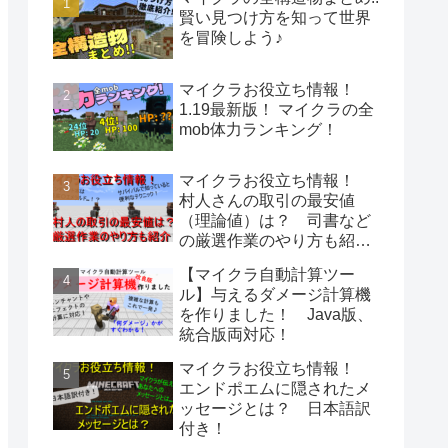
賢い見つけ方を知って世界
を冒険しよう♪
マイクラお役立ち情報！
1.19最新版！ マイクラの全
mob体力ランキング！
マイクラお役立ち情報！
村人さんの取引の最安値
（理論値）は？ 司書など
の厳選作業のやり方も紹
介！
【マイクラ自動計算ツー
ル】与えるダメージ計算機
を作りました！ Java版、
統合版両対応！
マイクラお役立ち情報！
エンドポエムに隠されたメ
ッセージとは？ 日本語訳
付き！