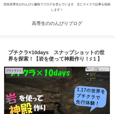
現役高専生がのんびり趣味でブログを営んでいます 主にマイクラ記事を投稿
します！
高専生ののんびりブログ
プチクラ×10days スナップショットの世
界を探索！【岩を使って神殿作り！♯１】
プチクラフト