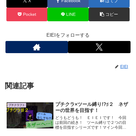
X
Facebook
はてブ
Pocket
LINE
コピー
EIEIをフォローする
EIEI
関連記事
プチクラ×ツール縛り!?♯２ ネザ
プチクラフト
ーの世界を目指す！
どうもどうも！ ＥＩＥＩです！ 今回
は前回の続き！ ツール縛りで２つの目
標を目指すシリーズです！マイン今回は
目標の１つで...