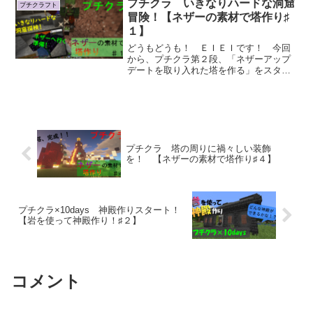
プチクラ いきなりハードな洞窟
プチクラフト
冒険！【ネザーの素材で塔作り♯
１】
どうもどうも！ ＥＩＥＩです！ 今回
から、プチクラ第２段、「ネザーアップ
デートを取り入れた塔を作る」をスター
トさせたいと...
プチクラ 塔の周りに禍々しい装飾
を！ 【ネザーの素材で塔作り♯４】
プチクラ×10days 神殿作りスタート！
【岩を使って神殿作り！♯２】
コメント