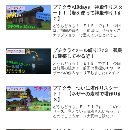
プチクラ×10days 神殿作りスタ
プチクラフト
ート！【岩を使って神殿作り！♯
２】
どうもどうも！ ＥＩＥＩです！ 今回
は、前回の続き！ 前回は、せっかくス
ナップショットで遊んでいるということ
で、洞窟へ入...
プチクラ×ツール縛り!?♯３ 孤島
プチクラフト
に建築してやるぞ！
どうもどうも！ ＥＩＥＩです！ 今回
は前回の続き！ 前回は目標の１つ、ネ
ザーへの侵入をクリアしました♪マイン今
回はもう１...
プチクラ ついに塔作りスター
プチクラフト
ト！ 【ネザーの素材で塔作り♯
３】
どうもどうも、ＥＩＥＩです… このシ
リーズ、覚えている読者さんいらっしゃ
るのでしょうか！（大変申し訳ない！）
ＥＩＥＩ前回...