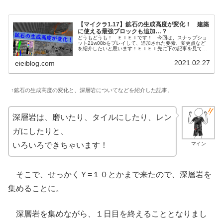
【マイクラ1.17】鉱石の生成高度が変化！ 建築
に使える最強ブロックも追加…？
どうもどうも！ ＥＩＥＩです！ 今回は、スナップショ
ット21w08bをプレイして、追加された要素、変更点など
を紹介したいと思います！ＥＩＥＩ先に下の記事を見てい
ただけると、わかりやすいかもしれません！↑よければこの
記事も見てね！ 特に、新ブ...
2021.02.27
eieiblog.com
↑鉱石の生成高度の変化と、深層岩についてなどを紹介した記事。
深層岩は、磨いたり、タイルにしたり、レン
ガにしたりと、
マイン
いろいろできちゃいます！
そこで、せっかくＹ=１０とかまで来たので、深層岩を
集めることに。
深層岩を集めながら、１日目を終えることとなりまし