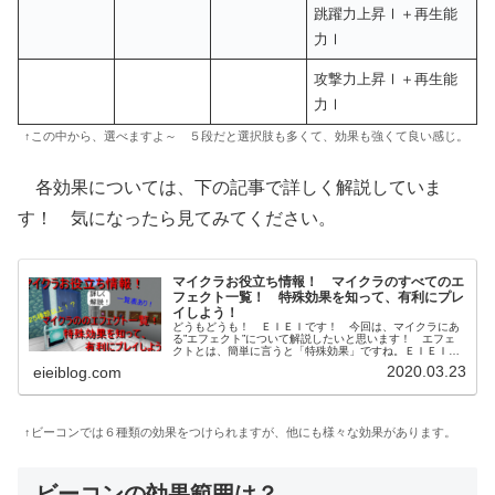
跳躍力上昇Ⅰ＋再生能
力Ⅰ
攻撃力上昇Ⅰ＋再生能
力Ⅰ
↑この中から、選べますよ～ ５段だと選択肢も多くて、効果も強くて良い感じ。
各効果については、下の記事で詳しく解説していま
す！ 気になったら見てみてください。
マイクラお役立ち情報！ マイクラのすべてのエ
フェクト一覧！ 特殊効果を知って、有利にプレ
イしよう！
どうもどうも！ ＥＩＥＩです！ 今回は、マイクラにあ
る”エフェクト”について解説したいと思います！ エフェ
クトとは、簡単に言うと「特殊効果」ですね。ＥＩＥＩ足
が速くなったり、攻撃力が高くなったり…。様々な特殊効
2020.03.23
eieiblog.com
果があります！マイン効果を知る...
↑ビーコンでは６種類の効果をつけられますが、他にも様々な効果があります。
ビーコンの効果範囲は？