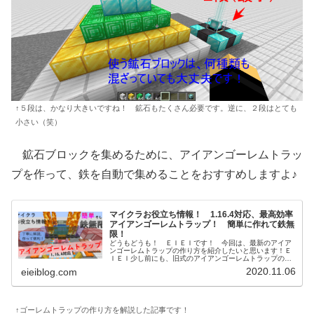
↑５段は、かなり大きいですね！ 鉱石もたくさん必要です。逆に、２段はとても
小さい（笑）
鉱石ブロックを集めるために、アイアンゴーレムトラッ
プを作って、鉄を自動で集めることをおすすめしますよ♪
マイクラお役立ち情報！ 1.16.4対応、最高効率
アイアンゴーレムトラップ！ 簡単に作れて鉄無
限！
どうもどうも！ ＥＩＥＩです！ 今回は、最新のアイア
ンゴーレムトラップの作り方を紹介したいと思います！Ｅ
ＩＥＩ少し前にも、旧式のアイアンゴーレムトラップの作
り方を解説しましたが、それよりも効率が良いですよ
2020.11.06
eieiblog.com
～！ 実は、1.16.3かな？ あた...
↑ゴーレムトラップの作り方を解説した記事です！