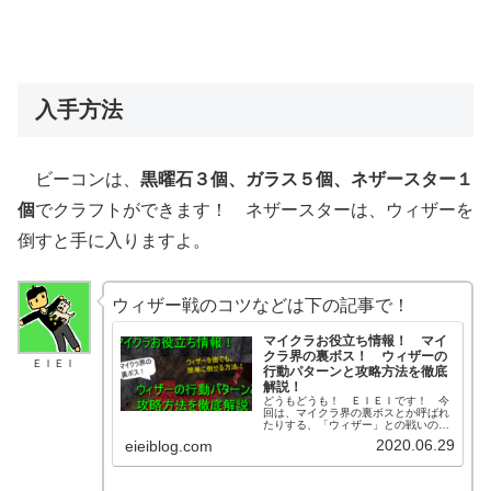
入手方法
ビーコンは、
黒曜石３個、ガラス５個、ネザースター１
個
でクラフトができます！ ネザースターは、ウィザーを
倒すと手に入りますよ。
ウィザー戦のコツなどは下の記事で！
マイクラお役立ち情報！ マイ
クラ界の裏ボス！ ウィザーの
ＥＩＥＩ
行動パターンと攻略方法を徹底
解説！
どうもどうも！ ＥＩＥＩです！ 今
回は、マイクラ界の裏ボスとか呼ばれ
たりする、「ウィザー」との戦いのコ
ツなどを紹介したいと思います！ＥＩ
2020.06.29
eieiblog.com
ＥＩウィザーは、とても強力なモンス
ターです…！ ですが、準備をしっか
りすれば倒せますよ！ また、ウィザ
ー...