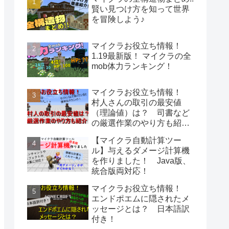
賢い見つけ方を知って世界
を冒険しよう♪
マイクラお役立ち情報！
1.19最新版！ マイクラの全
mob体力ランキング！
マイクラお役立ち情報！
村人さんの取引の最安値
（理論値）は？ 司書など
の厳選作業のやり方も紹
介！
【マイクラ自動計算ツー
ル】与えるダメージ計算機
を作りました！ Java版、
統合版両対応！
マイクラお役立ち情報！
エンドポエムに隠されたメ
ッセージとは？ 日本語訳
付き！