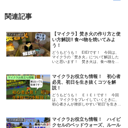
関連記事
【マイクラ】焚き火の作り方と使
アイテム紹介
い方解説!! 食べ物を焼いてみよ
う！
どうもどうも！ EIEIです！ 今回は、
マイクラの「焚き火」について解説した
いと思います！ 焚き火は、食べ物を焼
くことの...
マイクラお役立ち情報！ 初心者
マイクラお役立ち情報
必見、初日を生き抜くコツを解
説！
どうもどうも！ ＥＩＥＩです！ 今回
は、マイクラをプレイしていくときに、
初心者さんが挫折しやすい”初日”を生き抜
くコツを...
マイクラお役立ち情報！ ハイピ
その他解説系
クセルのベッドウォーズ、ルール