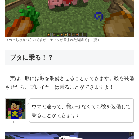
↑めっちゃ見づらいですが、子ブタが産まれた瞬間です（笑）
ブタに乗る！？
くら
実は、豚には
鞍
を装備させることができます。鞍を装備
させたら、プレイヤーは乗ることができますよ！
なつ
ウマと違って、
懐
かせなくても鞍を装備して
乗ることができます♪
ＥＩＥＩ