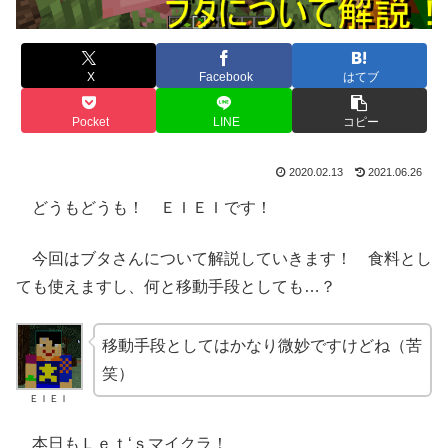
X
Facebook
はてブ
Pocket
LINE
コピー
2020.02.13
2021.06.26
どうもどうも！ ＥＩＥＩです！
今回はブタさんについて解説していきます！ 食料とし
ても使えますし、何と移動手段としても…？
移動手段としてはかなり微妙ですけどね（苦
笑）
ＥＩＥＩ
本日もＬｅｔ‘ｓマイクラ！