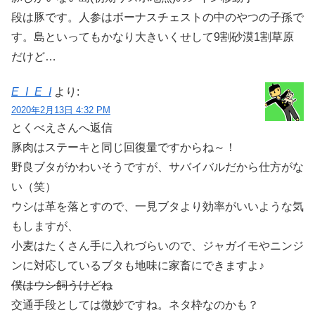
段は豚です。人参はボーナスチェストの中のやつの子孫で
す。島といってもかなり大きいくせして9割砂漠1割草原
だけど…
E_I_E_I
より:
2020年2月13日 4:32 PM
とくべえさんへ返信
豚肉はステーキと同じ回復量ですからね～！
野良ブタがかわいそうですが、サバイバルだから仕方がな
い（笑）
ウシは革を落とすので、一見ブタより効率がいいような気
もしますが、
小麦はたくさん手に入れづらいので、ジャガイモやニンジ
ンに対応しているブタも地味に家畜にできますよ♪
僕はウシ飼うけどね
交通手段としては微妙ですね。ネタ枠なのかも？