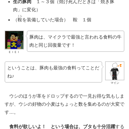
生の豚肉
１～３個（焼け死んだときは「焼き豚
肉」に変化）
くら
（
鞍
を装備していた場合） 鞍 １個
豚肉は、マイクラで最強と言われる食料の牛
肉と同じ回復量です！
ＥＩＥＩ
ということは、豚肉も最強の食料ってことだ
ね♪
マイン
ウシのほうが革をドロップするので一見お得な気もしま
すが、ウシの好物の小麦はちょっと数を集めるのが大変で
す…。
食料が欲しいよ！ という場合は、ブタも十分活躍
する