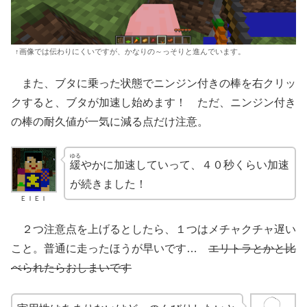
↑画像では伝わりにくいですが、かなりの～っそりと進んでいます。
また、ブタに乗った状態でニンジン付きの棒を右クリッ
クすると、ブタが加速し始めます！ ただ、ニンジン付き
の棒の耐久値が一気に減る点だけ注意。
ゆる
緩
やかに加速していって、４０秒くらい加速
が続きました！
ＥＩＥＩ
２つ注意点を上げるとしたら、１つはメチャクチャ遅い
こと。普通に走ったほうが早いです…
エリトラとかと比
べられたらおしまいです