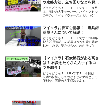
や攻略方法、立ち回りなどを解
説！
どうもどうも！ ＥＩＥＩです！ 今回
は、海外の大手サーバー、ハイピクセル
の中の、「ベッドウォーズ」というゲー
ムの、 ルー...
マイクラお役立ち情報！ 道具鍛
その他解説系
冶屋さんについて解説！
どうもどうも！ ＥＩＥＩです！2020年
12月29日追記この記事はかなり昔に書か
れたもので、読みづらい、わかりづらい
部分...
【マイクラ】石炭鉱石がある高さ
マイクラお役立ち情報
は？ 石炭をたくさん入手するコ
ツを紹介！
どうもどうも！ EIEiです！ 今回は、
松明の材料としてやかまどの燃料として
便利な、石炭の入手経路である、 石
炭鉱石の...