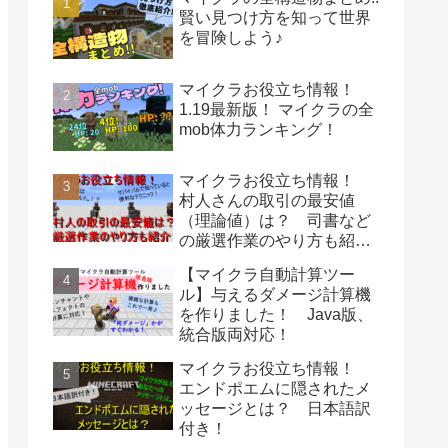
賢い見つけ方を知って世界
を冒険しよう♪
マイクラお役立ち情報！
1.19最新版！ マイクラの全
mob体力ランキング！
マイクラお役立ち情報！
村人さんの取引の最安値
（理論値）は？ 司書など
の厳選作業のやり方も紹
介！
【マイクラ自動計算ツー
ル】与えるダメージ計算機
を作りました！ Java版、
統合版両対応！
マイクラお役立ち情報！
エンドポエムに隠されたメ
ッセージとは？ 日本語訳
付き！