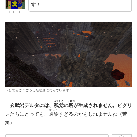
す！
ＥＩＥＩ
↑とてもごつごつした地形になっています！
ざんとう
とりで
玄武岩デルタには、
残党
の
砦
が生成されません。
ピグリ
かこく
ンたちにとっても、
過酷
すぎるのかもしれませんね（苦
笑）