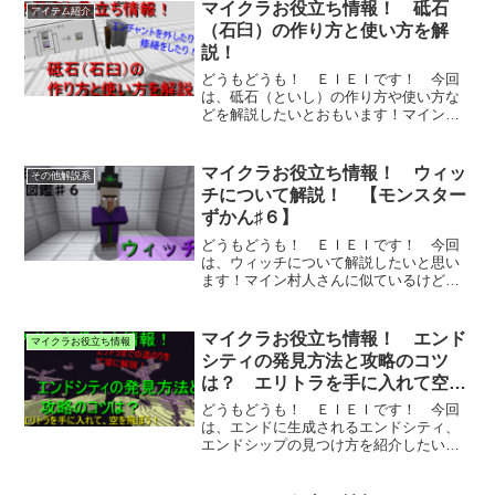
マイクラお役立ち情報！ 砥石
アイテム紹介
（石臼）の作り方と使い方を解
説！
どうもどうも！ ＥＩＥＩです！ 今回
は、砥石（といし）の作り方や使い方な
どを解説したいとおもいます！マイン砥
石は、装備を...
マイクラお役立ち情報！ ウィッ
その他解説系
チについて解説！ 【モンスター
ずかん♯６】
どうもどうも！ ＥＩＥＩです！ 今回
は、ウィッチについて解説したいと思い
ます！マイン村人さんに似ているけど、
敵となるモン...
マイクラお役立ち情報！ エンド
マイクラお役立ち情報
シティの発見方法と攻略のコツ
は？ エリトラを手に入れて空を
飛ぼう！
どうもどうも！ ＥＩＥＩです！ 今回
は、エンドに生成されるエンドシティ、
エンドシップの見つけ方を紹介したいと
思います！マ...