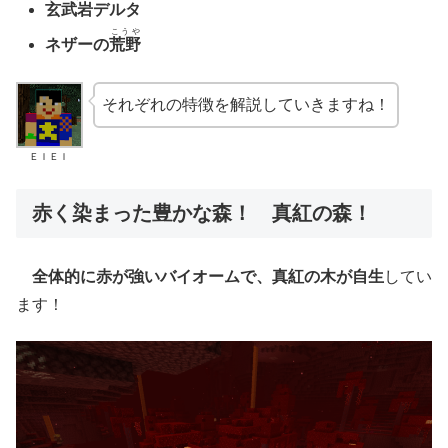
玄武岩
デルタ
こうや
ネザーの
荒野
それぞれの特徴を解説していきますね！
ＥＩＥＩ
赤く染まった豊かな森！ 真紅の森！
全体的に赤が強いバイオームで、真紅の木が自生
してい
ます！