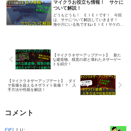
マイクラお役立ち情報！ サケに
その他解説系
ついて解説！
どうもどうも！ ＥＩＥＩです！ 今回
は、サケについて解説していきます！
海や川にいる魚ですね♪ＥＩＥＩサケの漢
字は、「鮭...
【マイクラネザーアップデート】 新た
な建造物、残党の砦と壊れたネザーゲー
トを紹介！
【マイクラネザーアップデート】 ダイ
ヤ装備を超えるネザライト装備！？ 入
手方法や性能を解説！
コメント
EIEI
より: