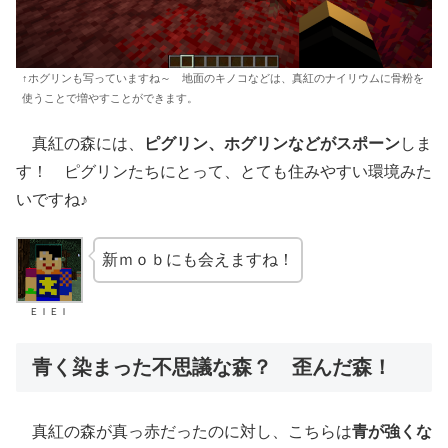
↑ホグリンも写っていますね～ 地面のキノコなどは、真紅のナイリウムに骨粉を
使うことで増やすことができます。
真紅の森には、
ピグリン、ホグリンなどがスポーン
しま
す！ ピグリンたちにとって、とても住みやすい環境みた
いですね♪
新ｍｏｂにも会えますね！
ＥＩＥＩ
青く染まった不思議な森？ 歪んだ森！
真紅の森が真っ赤だったのに対し、こちらは
青が強くな