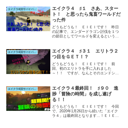
エイクラ４ ♯１ さあ、スター
エイクラ4(旧サバイバルシリーズ)
ト！ と思ったら鬼畜ワールドだ
った件
どうもどうも！ ＥＩＥＩです！ 昨日
の記事で、エンダードラゴン討伐を１つ
の節目としてワールドを変えるというお
話をしたと思...
エイクラ４ ♯３１ エリトラ２
エイクラ4(旧サバイバルシリーズ)
つ目をＧＥＴ！？
どうもどうも！ ＥＩＥＩです！ 前
回、初のエリトラを手に入れました
～！！ ですが、なんとそのエンドシッ
プの近くに、もう１...
エイクラ４最終回！ ♯９０ 進
エイクラ4(旧サバイバルシリーズ)
捗「冒険の時間」を成し遂げ
る！！
どうもどうも！ ＥＩＥＩです！ 今回
で、2020年1月26日から続いた「エイク
ラ４」は最終回となります…！ＥＩＥＩ
前回の...