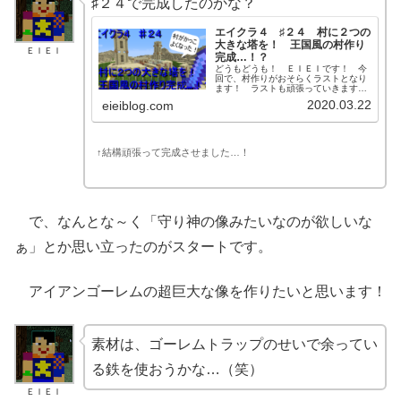
♯２４で完成したのかな？
エイクラ４ ♯２４ 村に２つの
大きな塔を！ 王国風の村作り
ＥＩＥＩ
完成…！？
どうもどうも！ ＥＩＥＩです！ 今
回で、村作りがおそらくラストとなり
ます！ ラストも頑張っていきますよ
～！ＥＩＥＩ「城っぽい建物を作る」
2020.03.22
eieiblog.com
と言っていましたが、少し予定変更も
します！ 本日もＬｅｔ‘ｓマイクラ！
ちょっと予定変更 現在の村の様子
が...
↑結構頑張って完成させました…！
で、なんとな～く「守り神の像みたいなのが欲しいな
ぁ」とか思い立ったのがスタートです。
アイアンゴーレムの超巨大な像を作りたいと思います！
素材は、ゴーレムトラップのせいで余ってい
る鉄を使おうかな…（笑）
ＥＩＥＩ