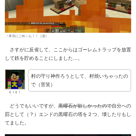
↑本当にごめ～ん！！（涙）
さすがに反省して、ここからはゴーレムトラップを放置
して鉄を貯めることにしました…。
村の守り神作ろうとして、村焼いちゃったの
で（苦笑）
ＥＩＥＩ
どうでもいいですが、
黒曜石が欲しかったので
自分への
罰として（？）エンドの黒曜石の塔を２つ、壊したりもし
てました。