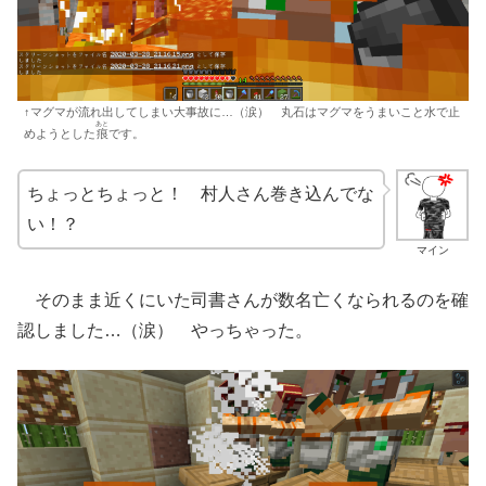
↑マグマが流れ出してしまい大事故に…（涙） 丸石はマグマをうまいこと水で止
あと
めようとした
痕
です。
ちょっとちょっと！ 村人さん巻き込んでな
い！？
マイン
そのまま近くにいた司書さんが数名亡くなられるのを確
認しました…（涙） やっちゃった。