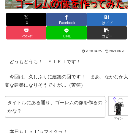
X
Facebook
はてブ
Pocket
LINE
コピー
2020.04.25
2021.06.26
どうもどうも！ ＥＩＥＩです！
今回は、久しぶりに建築の回です！ まあ、なかなか大
変な建築になりそうですが…（苦笑）
タイトルにある通り、ゴーレムの像を作るの
かな？
マイン
本日もＬｅｔ‘ｓマイクラ！