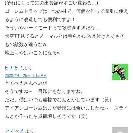
(それによって鉄の出費額がすごい変わる…)
ゴーレムトラップは一つの村で、何個か作って取引に使え
るように改造しても便利ですよ！
そういやハードモードって敵沸きすぎだな…
天空TT見てるとノーマルとは明らかに防具付きとそもそ
もの敵数が違うなw
地上もやばいことになるw
E_I_E_I
より:
2020年4月25日 1:15 PM
とくべえさんへ返信
そうですね～ 目印にもなりますね。
ただ、僕はいつも座標でなんとかしています（笑）
アイアンゴーレムはまだ砂漠には合いましたね～ スライ
ムとか作ったら景観壊しそうです（笑）
とくべえ
より: